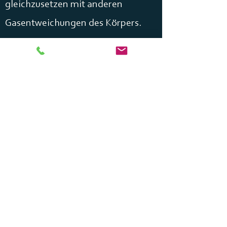
gleichzusetzen mit anderen
Gasentweichungen des Körpers.
Durch das Wiedererlangen der
Beweglichkeit wird zum einen die
Kontrolle des Gehirns über den
Körper verändert
, zum Anderen
wird der Gelenkstoffwechsel
verbessert. Dies kann nach
heutigem physiologischem
Verständnis vorzeitiger
Gelenkalterung vorbeugen und bei